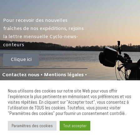
À Propos
Contact
Pour recevoir des nouvelles
fraîches de nos expéditions, rejoins
la lettre mensuelle Cyclo-news-
conteurs
Clique ici
Contactez nous
•
Mentions légales
•
Politique de cookies
•
Politique de
Nous utilisons des cookies sur notre site Web pour vous offrir
confidentialité
l'expérience la plus pertinente en mémorisant vos préférences et vos
visites répétées. En cliquant sur "Accepter tout", vous consentez à
l'utilisation de TOUS les cookies. Toutefois, vous pouvez visiter
"Paramètres des cookies" pour fournir un consentement contrôlé..
LESCYCLOCONTEURS.COM © COPYRIGHT
2023 – TOUS DROITS RÉSERVÉS
Paramètres des cookies
Tout accepter