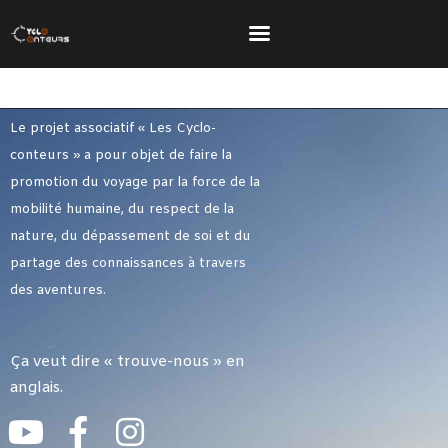
Le projet associatif « Les Cyclo-
conteurs » a pour objet de faire la
promotion du voyage par la force de la
mobilité humaine, du respect de la
nature, du dépassement de soi et du
partage des connaissances à travers
Accueil
des aventures.
Explorer
Se Préparer
Ça veut dire « trouve-nous » en
anglais.
Passe À L’action
S’inspirer