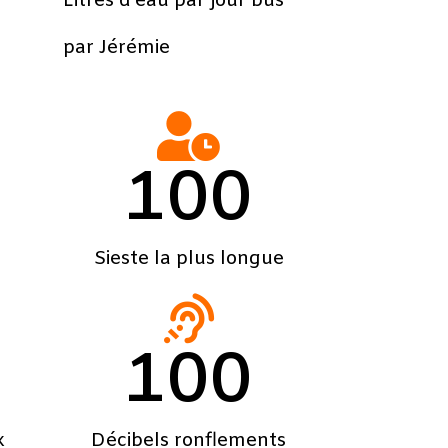
Litres d'eau par jour bus
par Jérémie
100
Sieste la plus longue
100
x
Décibels ronflements