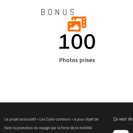
BONUS
100
Photos prises
Ça veut dir
Le projet associatif « Les Cyclo-conteurs » a pour objet de
faire la promotion du voyage par la force de la mobilité