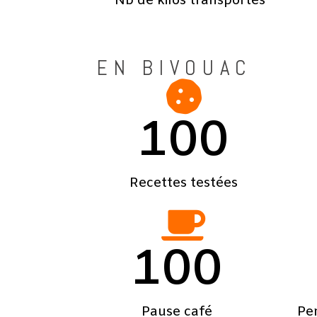
Nb de kilos transportés
EN BIVOUAC
100
Recettes testées
100
Pause café
Pe