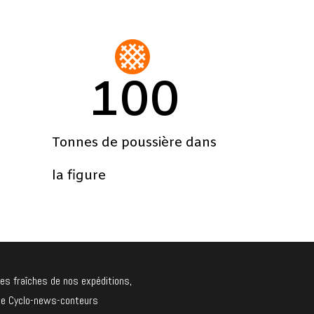
100
Tonnes de poussière dans
la figure
les fraîches de nos expéditions,
elle Cyclo-news-conteurs