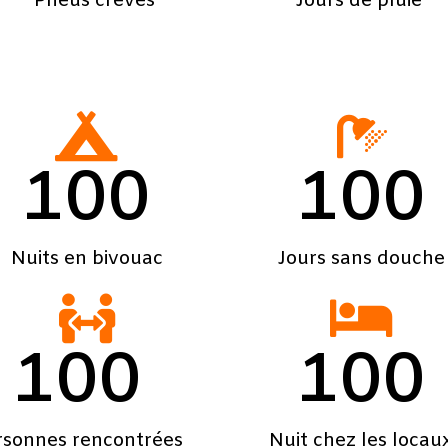
Pneus crevés
Jours de pluie
100
100
Nuits en bivouac
Jours sans douche
100
100
rsonnes rencontrées
Nuit chez les locau