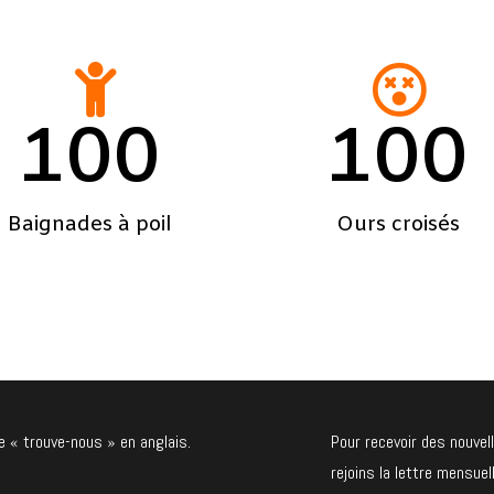
100
100
Baignades à poil
Ours croisés
e « trouve-nous » en anglais.
Pour recevoir des nouvel
rejoins la lettre mensu