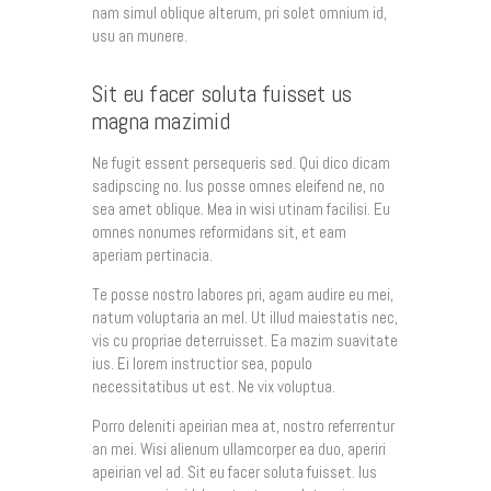
À Propos
nam simul oblique alterum, pri solet omnium id,
usu an munere.
Contact
Sit eu facer soluta fuisset us
magna mazimid
Ne fugit essent persequeris sed. Qui dico dicam
sadipscing no. Ius posse omnes eleifend ne, no
sea amet oblique. Mea in wisi utinam facilisi. Eu
omnes nonumes reformidans sit, et eam
aperiam pertinacia.
Te posse nostro labores pri, agam audire eu mei,
natum voluptaria an mel. Ut illud maiestatis nec,
vis cu propriae deterruisset. Ea mazim suavitate
ius. Ei lorem instructior sea, populo
necessitatibus ut est. Ne vix voluptua.
Porro deleniti apeirian mea at, nostro referrentur
an mei. Wisi alienum ullamcorper ea duo, aperiri
apeirian vel ad. Sit eu facer soluta fuisset. Ius