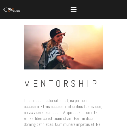
MENTORSHIP
Accueil
Explorer
Lorem ipsum dolor sit amet, ea pri meis
Se Préparer
accusam. Et vis accusam rationibus liberavisse,
Passe À L’action
an vix viderer admodum. Atqui docendi omittam
ei has, liber constituam id vim. Eam in dico
S’inspirer
doming definiebas. Cum munere impetus et. Ne