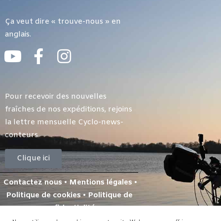
Ça veut dire « trouve-nous » en
anglais.
Pour recevoir des nouvelles
fraîches de nos expéditions, rejoins
la lettre mensuelle Cyclo-news-
conteurs
Clique ici
Contactez nous
•
Mentions légales
•
Politique de cookies
•
Politique de
confidentialité